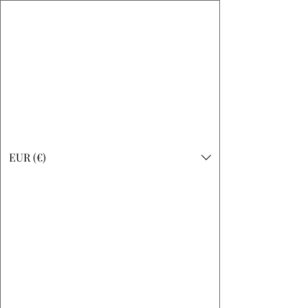
Les Macramélies
EUR (€)